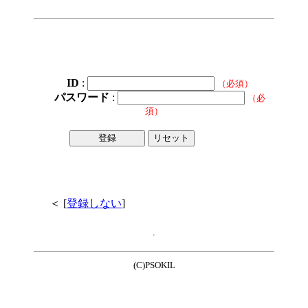
ID
:
（必須）
パスワード
:
（必
須）
□□□□□□
□
＜ [
登録しない
]
*918338
(C)PSOKIL
member3